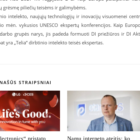
tų grėsmę piliečių teisėms ir galimybėms.
nio intelekto, naujųjų technologijų ir inovacijų visuomenei cent
alio mėn. vykusios UNESCO ekspertų konferencijos. Kaip Europ
ų darbo grupės narys, jis padeda formuoti DI priežiūros ir DI Ak
t yra „Telia“ dirbtinio intelekto teisės ekspertas.
NAŠŪS STRAIPSNIAI
ectronics“ pristato
Namų interneto ateitis: ko