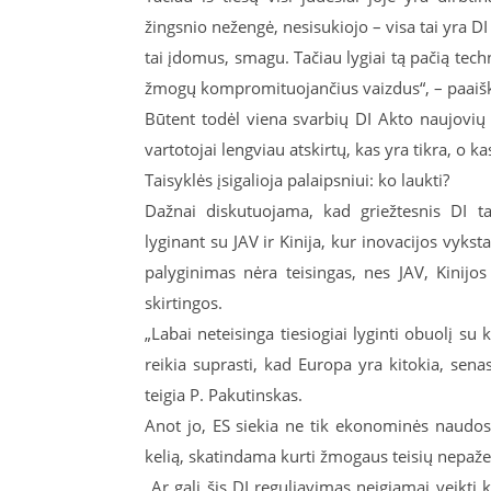
žingsnio nežengė, nesisukiojo – visa tai yra D
tai įdomus, smagu. Tačiau lygiai tą pačią tech
žmogų kompromituojančius vaizdus“, – paaišk
Būtent todėl viena svarbių DI Akto naujovių
vartotojai lengviau atskirtų, kas yra tikra, o ka
Taisyklės įsigalioja palaipsniui: ko laukti?
Dažnai diskutuojama, kad griežtesnis DI 
lyginant su JAV ir Kinija, kur inovacijos vykst
palyginimas nėra teisingas, nes JAV, Kinijo
skirtingos.
„Labai neteisinga tiesiogiai lyginti obuolį su 
reikia suprasti, kad Europa yra kitokia, sen
teigia P. Pakutinskas.
Anot jo, ES siekia ne tik ekonominės naudos,
kelią, skatindama kurti žmogaus teisių nepaže
„Ar gali šis DI reguliavimas neigiamai veikti