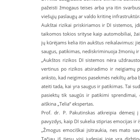
pažeisti žmogaus teises arba yra itin svarbu
viešųjų paslaugų ar valdo kritinę infrastruktūr
Aukštai rizikai priskiriamos ir DI sistemos, įd
taikomos tokios srityse kaip automobiliai, žaisl
jų kūrėjams kelia itin aukštus reikalavimus: jie
saugus, patikimas, nediskriminuoja žmonių ir
„Aukštos rizikos DI sistemos nėra uždraustos
vertinus po rizikos atsiradimo ir neigiamų p
anksto, kad neigimos pasekmės nekiltų arba bū
ateiti tada, kai yra saugus ir patikimas. Tai s
pasiektų tik saugūs ir patikimi sprendimai, 
aiškina „Telia“ ekspertas.
Prof. dr. P. Pakutinskas atkreipia dėmesį 
pavyzdys, kaip DI sukelia stiprias emocijas ir iš
„Žmogus emociškai įsitraukia, nes mato savo
Tačiau iš tiesų visi judesiai joje yra dirbt