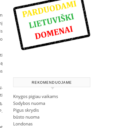
am
nį
is
ko
ti
mą
as
REKOMENDUOJAME
ų.
ti
Knygos pigiau vaikams
ą,
Sodybos nuoma
Pigus skrydis
P.
būsto nuoma
Londonas
at