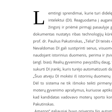
L
emtingi sprendimai, kurie turi didel
intelektui (DI). Reaguodama į auganč
žingsnį ir priėmė pirmąjį pasaulyje 
dokumentas nustatys ribas technologijų kūrė
prof. dr. Paulius Pakutinskas, „Telia“ DI teisės
Nevaldomas DI gali sustiprinti senus, visuome
naudojant istorinius duomenis, perima ir įtvi
(angl. bias). Realių gyvenimo pavyzdžių daug
sukurti DI įrankį, kuris turėjo automatizuoti 
„Šiuo atveju DI mokėsi iš istorinių duomenų 
Dėl to sistema ne tik išmoko teikti pirmenyb
moterų gyvenimo aprašymus, kuriuose aptikdav
kad kandidatas vadovavo moterų sporto koman
Pakutinskas.
„Amazon“ galiausiai buvo priversta šio autom