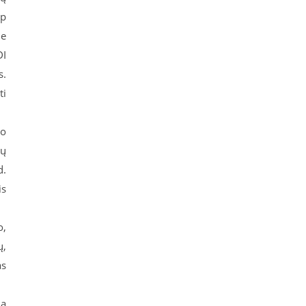
ip
me
DI
s.
ti
uo
ių
d.
is
o,
ų,
as
ia