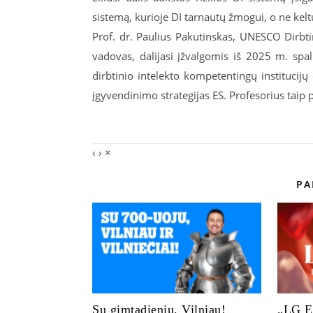
sistemą, kurioje DI tarnautų žmogui, o ne kel
Prof. dr. Paulius Pakutinskas, UNESCO Dirbti
vadovas, dalijasi įžvalgomis iš 2025 m. sp
dirbtinio intelekto kompetentingų institucij
įgyvendinimo strategijas ES. Profesorius taip pa
‹
›
×
PA
Su gimtadieniu, Vilniau!
„LG El