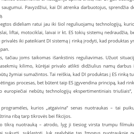
s saugumui. Pavyzdžiui, kai DI atrenka darbuotojus, sprendžia d
ą.
iegtos dideliam ratui jau iki šiol reguliuojamų technologijų, kuri
ai, liftai, motociklai, laivai ir kt. ES tokių sistemų nedraudžia, b
 privalės iki pateikiant DI sistemą į rinką įrodyti, kad produktas y
 pan.
, tačiau joms taikomas išankstinis reguliavimas. Užuot situaci
asekmių kilimo, kūrėjai privalo atlikti didžiulius namų darbus 
tų žymiai sumažintos. Tai reiškia, kad DI produktas į ES rinką tu
udėtingas procesas, bet būtent taip ES įgyvendina principą, kad rin
o europiečiai nebūtų technologijų ekspertimentiniais triušiais“,
į programėles, kurios „atgaivina“ senas nuotraukas – tai puik
trina ribą tarp tikrovės bei fikcijos.
 tikrą nuotrauką – atrodo, lyg ji tiesiog virsta trumpu filmuk
inai sukurti, suklastoti. Juk realybėje tas žmogus nuotraukoje n