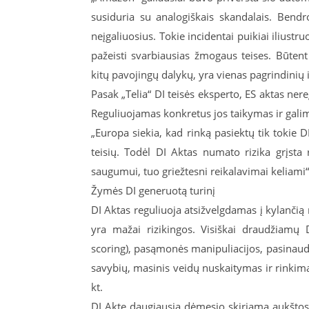
susiduria su analogiškais skandalais. Bend
neįgaliuosius. Tokie incidentai puikiai iliustru
pažeisti svarbiausias žmogaus teises. Būtent
kitų pavojingų dalykų, yra vienas pagrindini
Pasak „Telia“ DI teisės eksperto, ES aktas nere
Reguliuojamas konkretus jos taikymas ir gali
„Europa siekia, kad rinką pasiektų tik tokie
teisių. Todėl DI Aktas numato rizika grįst
saugumui, tuo griežtesni reikalavimai keliami“,
Žymės DI generuotą turinį
DI Aktas reguliuoja atsižvelgdamas į kylančią r
yra mažai rizikingos. Visiškai draudžiamų D
scoring), pasąmonės manipuliacijos, pasinaud
savybių, masinis veidų nuskaitymas ir rinkima
kt.
DI Akte daugiausia dėmesio skiriama aukštos ri