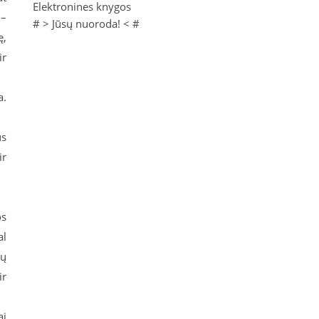
Elektronines knygos
 –
# >
Jūsų nuoroda!
< #
ę,
ir
a.
us
ir
os
al
tų
ir
ai