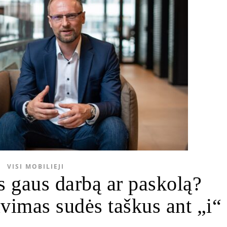
VISI MOBILIEJI
s gaus darbą ar paskolą?
vimas sudės taškus ant „i“