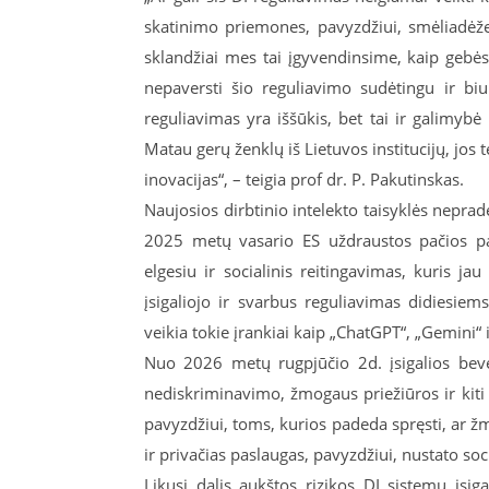
skatinimo priemones, pavyzdžiui, smėliadėžes
sklandžiai mes tai įgyvendinsime, kaip gebės
nepaversti šio reguliavimo sudėtingu ir biur
reguliavimas yra iššūkis, bet tai ir galimybė 
Matau gerų ženklų iš Lietuvos institucijų, jos te
inovacijas“, – teigia prof dr. P. Pakutinskas.
Naujosios dirbtinio intelekto taisyklės nepradė
2025 metų vasario ES uždraustos pačios pa
elgesiu ir socialinis reitingavimas, kuris j
įsigaliojo ir svarbus reguliavimas didiesi
veikia tokie įrankiai kaip „ChatGPT“, „Gemini“ ir
Nuo 2026 metų rugpjūčio 2d. įsigalios beve
nediskriminavimo, žmogaus priežiūros ir kiti 
pavyzdžiui, toms, kurios padeda spręsti, ar žm
ir privačias paslaugas, pavyzdžiui, nustato soc
Likusi dalis aukštos rizikos DI sistemų įsi