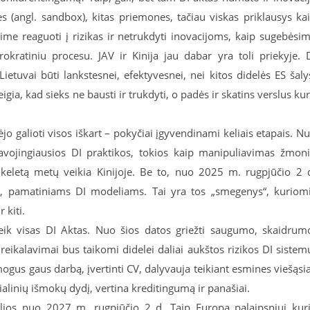
 (angl. sandbox), kitas priemones, tačiau viskas priklausys ka
ime reaguoti į rizikas ir netrukdyti inovacijoms, kaip sugebėsi
okratiniu procesu. JAV ir Kinija jau dabar yra toli priekyje. 
Lietuvai būti lankstesnei, efektyvesnei, nei kitos didelės ES šaly
igia, kad sieks ne bausti ir trukdyti, o padės ir skatins verslus kur
jo galioti visos iškart – pokyčiai įgyvendinami keliais etapais. N
vojingiausios DI praktikos, tokios kaip manipuliavimas žmon
au keletą metų veikia Kinijoje. Be to, nuo 2025 m. rugpjūčio 2 
ems, pamatiniams DI modeliams. Tai yra tos „smegenys“, kuriom
 kiti.
ik visas DI Aktas. Nuo šios datos griežti saugumo, skaidrum
reikalavimai bus taikomi didelei daliai aukštos rizikos DI sistem
ogus gaus darbą, įvertinti CV, dalyvauja teikiant esmines viešąsi
ialinių išmokų dydį, vertina kreditingumą ir panašiai.
galios nuo 2027 m. rugpjūčio 2 d. Taip Europa palaipsniui kur