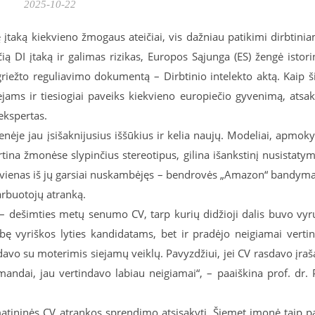
2025-10-22
ę įtaką kiekvieno žmogaus ateičiai, vis dažniau patikimi dirbtini
ią DI įtaką ir galimas rizikas, Europos Sąjunga (ES) žengė istori
griežto reguliavimo dokumentą – Dirbtinio intelekto aktą. Kaip š
jams ir tiesiogiai paveiks kiekvieno europiečio gyvenimą, atsa
 ekspertas.
nėje jau įsišaknijusius iššūkius ir kelia naujų. Modeliai, apmoky
rtina žmonėse slypinčius stereotipus, gilina išankstinį nusistaty
, vienas iš jų garsiai nuskambėjęs – bendrovės „Amazon“ bandym
darbuotojų atranką.
– dešimties metų senumo CV, tarp kurių didžioji dalis buvo vyr
ę vyriškos lyties kandidatams, bet ir pradėjo neigiamai vertin
o su moterimis siejamų veiklų. Pavyzdžiui, jei CV rasdavo įraš
dai, jau vertindavo labiau neigiamai“, – paaiškina prof. dr. 
atininės CV atrankos sprendimo atsisakyti. Šiemet įmonė taip p