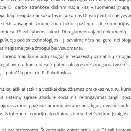
rovė DI darbo atrankose diskriminuoja kitą visuomenės grupę
oja, kaip neapdairiai sukurtas ir taikomas DI gali įtvirtinti nelygyb
 siekis apsaugoti žmones nuo tokios paslėptos diskriminacijos 
ų impulsų ES valstybėms sukurti DI reglamentuojantį dokumentą.
guliuoja pačios technologijos – ji savaime nėra nei gera, nei blog
ma neigiama įtaka žmogui bei visuomenei.
 DI sprendimai, kurie būtų saugūs ir nepažeistų pamatinių žmoga
a reguliavimą: kuo didesnė potenciali grėsmė žmogaus teisėms 
 – pabrėžia prof. dr. P. Pakutinskas.
iziką, aiškiai atskiria visiškai draudžiamas praktikas nuo tų, kuri
I sistemų sąraše atsidūrė socialinis reitingavimas (angl. soci
ojimas žmonių pažeidžiamumu dėl amžiaus, ligos, negalios ar ki
s iš interneto, emocijų atpažinimas darbe bei švietimo įstaigose 
zikos sistemoms. Ši kategorija apima sritis, kur DI gali tiesiogi