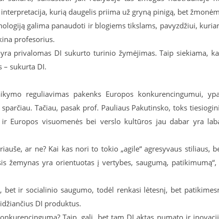
I interpretacija, kurią daugelis priima už gryną pinigą, bet žmonė
nologiją galima panaudoti ir blogiems tikslams, pavyzdžiui, kuria
ina profesorius.
 yra privalomas DI sukurto turinio žymėjimas. Taip siekiama, k
s – sukurta DI.
taikymo reguliavimas pakenks Europos konkurencingumui, yp
a sparčiau. Tačiau, pasak prof. Pauliaus Pakutinsko, toks tiesiogin
s ir Europos visuomenės bei verslo kultūros jau dabar yra lab
kriauše, ar ne? Kai kas nori to tokio „agile“ agresyvaus stiliaus, b
asis žemynas yra orientuotas į vertybes, saugumą, patikimumą“,
 bet ir socialinio saugumo, todėl renkasi lėtesnį, bet patikimes
idžiančius DI produktus.
 konkurencingumą? Taip, gali, bet tam DI aktas numato ir inovaci