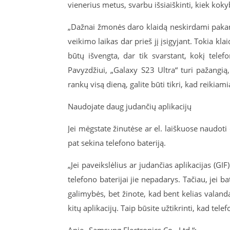
vienerius metus, svarbu išsiaiškinti, kiek kokybi
„Dažnai žmonės daro klaidą neskirdami pakan
veikimo laikas dar prieš jį įsigyjant. Tokia k
būtų išvengta, dar tik svarstant, kokį telefo
Pavyzdžiui, „Galaxy S23 Ultra“ turi pažangią, 
rankų visą dieną, galite būti tikri, kad reikiami
Naudojate daug judančių aplikacijų
Jei mėgstate žinutėse ar el. laiškuose naudoti 
pat sekina telefono bateriją.
„Jei paveikslėlius ar judančias aplikacijas (GI
telefono baterijai jie nepadarys. Tačiau, jei ba
galimybės, bet žinote, kad bent kelias valandas
kitų aplikacijų. Taip būsite užtikrinti, kad tele