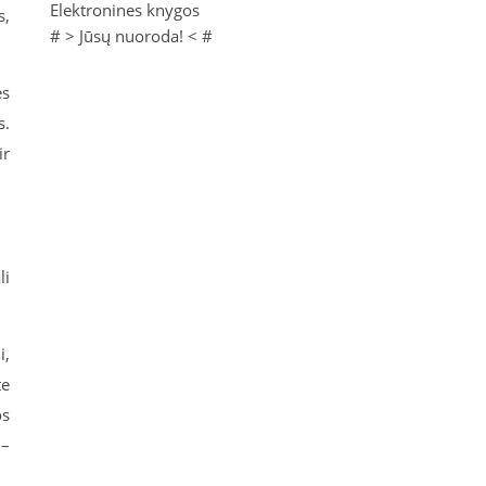
Elektronines knygos
s,
# >
Jūsų nuoroda!
< #
ės
s.
ir
li
i,
te
os
 –