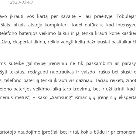
2023-03-09
davo įkrauti vos kartą per savaitę – jau praeityje. Tobulėja
 šiais laikais atstoja kompiuterį, todėl natūralu, kad intensyv
elefono baterijos veikimo laikui ir ją tenka krauti kone kasdie
au, ekspertai tikina, reikia vengti kelių dažniausiai pasitaikanč
ams suteikė galimybę įrenginiu ne tik paskambinti ar parašy
yti tekstus, redaguoti nuotraukas ir vaizdo įrašus bei siųsti e
s, telefono bateriją tenka įkrauti vis dažniau. Tačiau reikėtų žinot
efono baterijos veikimo laiką tarp krovimų, bet ir užtikrinti, kad 
ienerius metus“, – sako „Samsung“ išmaniųjų įrenginių ekspert
vartotojo naudojimo įpročiai, bet ir tai, kokiu būdu ir priemonėm