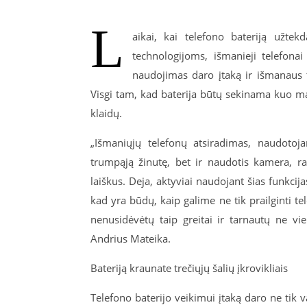
L
aikai, kai telefono bateriją užtek
technologijoms, išmanieji telefonai
naudojimas daro įtaką ir išmanaus t
Visgi tam, kad baterija būtų sekinama kuo maži
klaidų.
„Išmaniųjų telefonų atsiradimas, naudotoj
trumpąją žinutę, bet ir naudotis kamera, raš
laiškus. Deja, aktyviai naudojant šias funkcija
kad yra būdų, kaip galime ne tik prailginti tel
nenusidėvėtų taip greitai ir tarnautų ne v
Andrius Mateika.
Bateriją kraunate trečiųjų šalių įkrovikliais
Telefono baterijo veikimui įtaką daro ne tik 