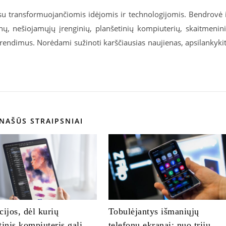
 su transformuojančiomis idėjomis ir technologijomis. Bendrovė 
onų, nešiojamųjų įrenginių, planšetinių kompiuterių, skaitmenin
sprendimus. Norėdami sužinoti karščiausias naujienas, apsilankyki
NAŠŪS STRAIPSNIAI
cijos, dėl kurių
Tobulėjantys išmaniųjų
tinis kompiuteris gali
telefonų ekranai: nuo trijų