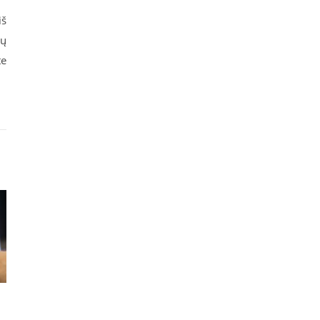
iš
ių
te