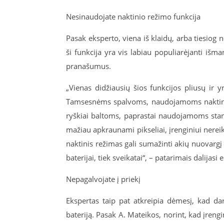
Nesinaudojate naktinio režimo funkcija
Pasak eksperto, viena iš klaidų, arba tiesiog
ši funkcija yra vis labiau populiarėjanti iš
pranašumus.
„Vienas didžiausių šios funkcijos pliusų ir yr
Tamsesnėms spalvoms, naudojamoms naktiniu 
ryškiai baltoms, paprastai naudojamoms sta
mažiau apkraunami pikseliai, įrenginiui nereikia
naktinis režimas gali sumažinti akių nuovargį 
baterijai, tiek sveikatai“, – patarimais dalijasi 
Nepagalvojate į priekį
Ekspertas taip pat atkreipia dėmesį, kad dar p
bateriją. Pasak A. Mateikos, norint, kad įreng