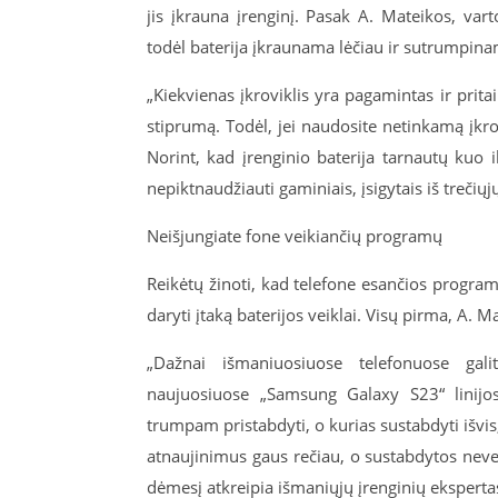
jis įkrauna įrenginį. Pasak A. Mateikos, var
todėl baterija įkraunama lėčiau ir sutrumpinam
„Kiekvienas įkroviklis yra pagamintas ir pritai
stiprumą. Todėl, jei naudosite netinkamą įkro
Norint, kad įrenginio baterija tarnautų kuo il
nepiktnaudžiauti gaminiais, įsigytais iš trečiųjų
Neišjungiate fone veikiančių programų
Reikėtų žinoti, kad telefone esančios programos
daryti įtaką baterijos veiklai. Visų pirma, A
„Dažnai išmaniuosiuose telefonuose gali
naujuosiuose „Samsung Galaxy S23“ linijos 
trumpam pristabdyti, o kurias sustabdyti išvis,
atnaujinimus gaus rečiau, o sustabdytos nevei
dėmesį atkreipia išmaniųjų įrenginių eksperta