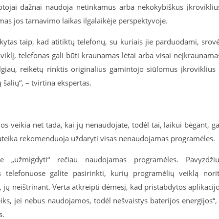
totojai dažnai naudoja netinkamus arba nekokybiškus įkrovikliu
as jos tarnavimo laikas ilgalaikėje perspektyvoje.
kytas taip, kad atitiktų telefonų, su kuriais jie parduodami, srov
viklį, telefonas gali būti kraunamas lėtai arba visai neįkraunama
giau, reikėtų rinktis originalius gamintojo siūlomus įkroviklius 
 šalių“, – tvirtina ekspertas.
 veikia net tada, kai jų nenaudojate, todėl tai, laikui bėgant, ga
. Mateika rekomenduoja uždaryti visas nenaudojamas programėles.
te „užmigdyti“ rečiau naudojamas programėles. Pavyzdžiu
telefonuose galite pasirinkti, kurių programėlių veiklą nori
 jų neištrinant. Verta atkreipti dėmesį, kad pristabdytos aplikacij
ks, jei nebus naudojamos, todėl nešvaistys baterijos energijos“,
s.