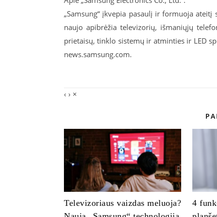
Apie „Samsung Electronics Co., Ltd.“:
„Samsung“ įkvepia pasaulį ir formuoja ateitį
naujo apibrėžia televizorių, išmaniųjų telef
prietaisų, tinklo sistemų ir atminties ir LED 
news.samsung.com.
‹
›
×
PA
Televizoriaus vaizdas meluoja?
4 funk
Nauja „Samsung“ technologija
planše