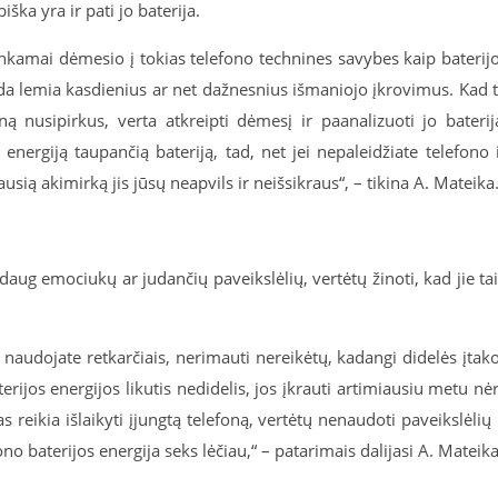
ška yra ir pati jo baterija.
kamai dėmesio į tokias telefono technines savybes kaip baterij
laida lemia kasdienius ar net dažnesnius išmaniojo įkrovimus. Kad 
ną nusipirkus, verta atkreipti dėmesį ir paanalizuoti jo baterij
energiją taupančią bateriją, tad, net jei nepaleidžiate telefono 
ausią akimirką jis jūsų neapvils ir neišsikraus“, – tikina A. Mateika
daug emociukų ar judančių paveikslėlių, vertėtų žinoti, kad jie ta
F) naudojate retkarčiais, nerimauti nereikėtų, kadangi didelės įtak
terijos energijos likutis nedidelis, jos įkrauti artimiausiu metu nė
 reikia išlaikyti įjungtą telefoną, vertėtų nenaudoti paveikslėlių 
fono baterijos energija seks lėčiau,“ – patarimais dalijasi A. Mateika