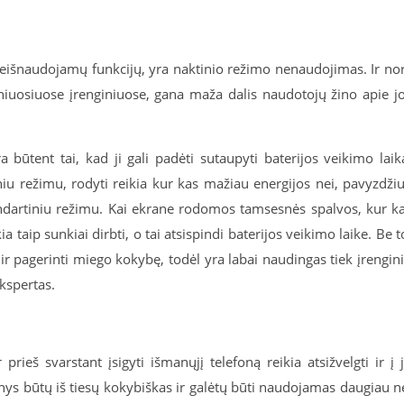
 neišnaudojamų funkcijų, yra naktinio režimo nenaudojimas. Ir no
maniuosiuose įrenginiuose, gana maža dalis naudotojų žino apie j
a būtent tai, kad ji gali padėti sutaupyti baterijos veikimo laik
režimu, rodyti reikia kur kas mažiau energijos nei, pavyzdžiu
ndartiniu režimu. Kai ekrane rodomos tamsesnės spalvos, kur k
 taip sunkiai dirbti, o tai atsispindi baterijos veikimo laike. Be t
ir pagerinti miego kokybę, todėl yra labai naudingas tiek įrengin
ekspertas.
rieš svarstant įsigyti išmanųjį telefoną reikia atsižvelgti ir į 
inys būtų iš tiesų kokybiškas ir galėtų būti naudojamas daugiau n