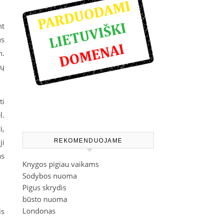
nt
us
n.
ių
ti
l.
i,
ji
REKOMENDUOJAME
as
Knygos pigiau vaikams
Sodybos nuoma
Pigus skrydis
būsto nuoma
Londonas
is