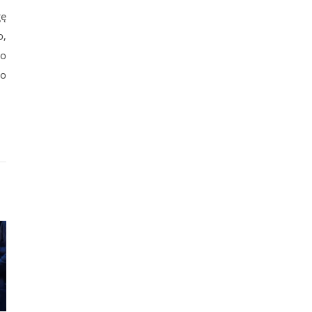
gę
o,
lo
 o