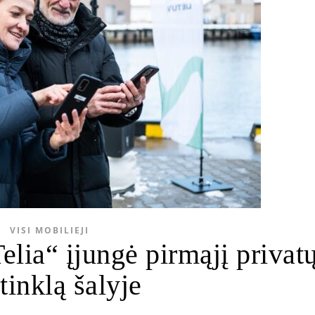
VISI MOBILIEJI
elia“ įjungė pirmąjį privat
tinklą šalyje