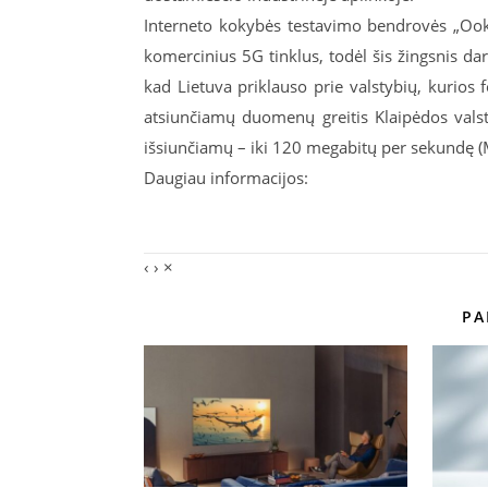
Interneto kokybės testavimo bendrovės „Ook
komercinius 5G tinklus, todėl šis žingsnis dar 
kad Lietuva priklauso prie valstybių, kurios f
atsiunčiamų duomenų greitis Klaipėdos valst
išsiunčiamų – iki 120 megabitų per sekundę (
Daugiau informacijos:
‹
›
×
PA