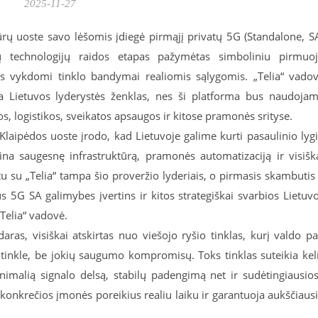
2025-11-27
ūrų uoste savo lėšomis įdiegė pirmąjį privatų 5G (Standalone, S
ių technologijų raidos etapas pažymėtas simboliniu pirmuo
s vykdomi tinklo bandymai realiomis sąlygomis. „Telia“ vado
ra Lietuvos lyderystės ženklas, nes ši platforma bus naudoja
 logistikos, sveikatos apsaugos ir kitose pramonės srityse.
Klaipėdos uoste įrodo, kad Lietuvoje galime kurti pasaulinio lyg
ina saugesnę infrastruktūrą, pramonės automatizaciją ir visišk
u su „Telia“ tampa šio proveržio lyderiais, o pirmasis skambutis
s 5G SA galimybes įvertins ir kitos strategiškai svarbios Lietuv
„Telia“ vadovė.
ras, visiškai atskirtas nuo viešojo ryšio tinklas, kurį valdo pa
tinkle, be jokių saugumo kompromisų. Toks tinklas suteikia kel
imalią signalo delsą, stabilų padengimą net ir sudėtingiausio
 konkrečios įmonės poreikius realiu laiku ir garantuoja aukščiaus