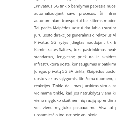
„Privataus 5G tinklo bandymai pabrėžia nuose
automatizuojant savo procesus. Ši infra
autonominiam transportui bei kitiems moder
Tai padės Klaipėdos uostui dar labiau sustipri
jūrų uosto direkcijos generalinis direktorius A
Privatus 5G ryšys įdiegtas naudojant tik 
Kaminskaitės-Salters, toks pasirinkimas neat
standartus, lengvesnę priežiūrą ir skaidr
infrastruktūrą uoste, kur saugumas ir patikim
Įdiegus privatų 5G SA tinklą, Klaipėdos uosto
uosto veiklos sąlygomis. Itin žema duomenų p
reakcijos. Tinklo dalijimas į atskiras virtuali
vidiniame tinkle, kad jos netrukdytų viena ki
vieno mygtuko skaitmeninių racijų sprendimas
vos vienu mygtuko paspaudimu. Visa tai pad
uostamiesčio industrinėje aplinkoje.