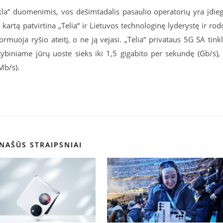
la“ duomenimis, vos dešimtadalis pasaulio operatorių yra įdie
kartą patvirtina „Telia“ ir Lietuvos technologinę lyderystę ir rod
ormuoja ryšio ateitį, o ne ją vejasi. „Telia“ privataus 5G SA tink
ybiniame jūrų uoste sieks iki 1,5 gigabito per sekundę (Gb/s),
Mb/s).
NAŠŪS STRAIPSNIAI