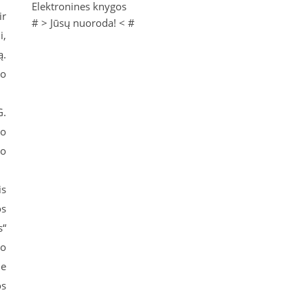
Elektronines knygos
ir
# >
Jūsų nuoroda!
< #
i,
ą.
io
G.
mo
io
is
os
s“
 o
le
os