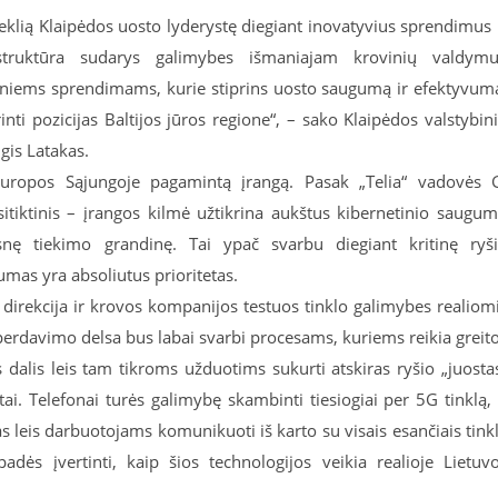
klią Klaipėdos uosto lyderystę diegiant inovatyvius sprendimus 
struktūra sudarys galimybes išmaniajam krovinių valdymu
niems sprendimams, kurie stiprins uosto saugumą ir efektyvum
nti pozicijas Baltijos jūros regione“, – sako Klaipėdos valstybin
lgis Latakas.
Europos Sąjungoje pagamintą įrangą. Pasak „Telia“ vadovės 
sitiktinis – įrangos kilmė užtikrina aukštus kibernetinio saugu
esnę tiekimo grandinę. Tai ypač svarbu diegiant kritinę ryš
umas yra absoliutus prioritetas.
 direkcija ir krovos kompanijos testuos tinklo galimybes realiom
erdavimo delsa bus labai svarbi procesams, kuriems reikia greit
as dalis leis tam tikroms užduotims sukurti atskiras ryšio „juosta
tai. Telefonai turės galimybę skambinti tiesiogiai per 5G tinklą,
 leis darbuotojams komunikuoti iš karto su visais esančiais tink
ės įvertinti, kaip šios technologijos veikia realioje Lietuv