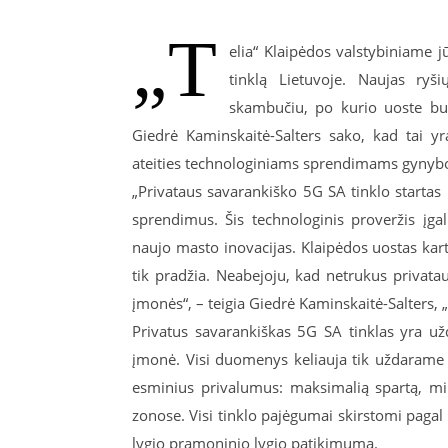
„T
elia“ Klaipėdos valstybiniame j
tinklą Lietuvoje. Naujas ryš
skambučiu, po kurio uoste bu
Giedrė Kaminskaitė-Salters sako, kad tai y
ateities technologiniams sprendimams gynybos,
„Privataus savarankiško 5G SA tinklo startas 
sprendimus. Šis technologinis proveržis įgal
naujo masto inovacijas. Klaipėdos uostas kart
tik pradžia. Neabejoju, kad netrukus privatau
įmonės“, – teigia Giedrė Kaminskaitė-Salters, 
Privatus savarankiškas 5G SA tinklas yra užda
įmonė. Visi duomenys keliauja tik uždarame 
esminius privalumus: maksimalią spartą, min
zonose. Visi tinklo pajėgumai skirstomi pagal
lygio pramoninio lygio patikimumą.