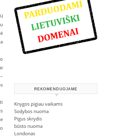
A)
ju
vė
ma
io
ai
 –
os
REKOMENDUOJAME
ti
Knygos pigiau vaikams
is
Sodybos nuoma
Pigus skrydis
se
būsto nuoma
io
Londonas