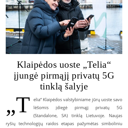
Klaipėdos uoste „Telia“
įjungė pirmąjį privatų 5G
tinklą šalyje
„T
elia“ Klaipėdos valstybiniame jūrų uoste savo
lėšomis įdiegė pirmąjį privatų 5G
(Standalone, SA) tinklą Lietuvoje. Naujas
ryšių technologijų raidos etapas pažymėtas simboliniu