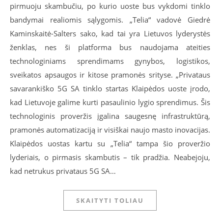
pirmuoju skambučiu, po kurio uoste bus vykdomi tinklo
bandymai realiomis sąlygomis. „Telia“ vadovė Giedrė
Kaminskaitė-Salters sako, kad tai yra Lietuvos lyderystės
ženklas, nes ši platforma bus naudojama ateities
technologiniams sprendimams gynybos, logistikos,
sveikatos apsaugos ir kitose pramonės srityse. „Privataus
savarankiško 5G SA tinklo startas Klaipėdos uoste įrodo,
kad Lietuvoje galime kurti pasaulinio lygio sprendimus. Šis
technologinis proveržis įgalina saugesnę infrastruktūrą,
pramonės automatizaciją ir visiškai naujo masto inovacijas.
Klaipėdos uostas kartu su „Telia“ tampa šio proveržio
lyderiais, o pirmasis skambutis – tik pradžia. Neabejoju,
kad netrukus privataus 5G SA…
SKAITYTI TOLIAU